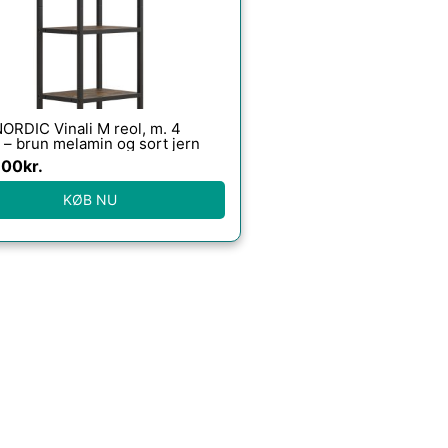
ORDIC Vinali M reol, m. 4
 – brun melamin og sort jern
.00
kr.
KØB NU