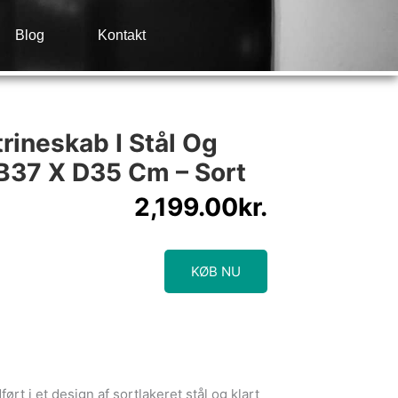
Blog
Kontakt
trineskab I Stål Og
B37 X D35 Cm – Sort
2,199.00
kr.
KØB NU
ført i et design af sortlakeret stål og klart