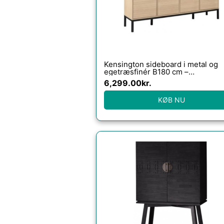
Kensington sideboard i metal og
egetræsfinér B180 cm –
Sort/Hvidpigmenteret eg
6,299.00
kr.
KØB NU