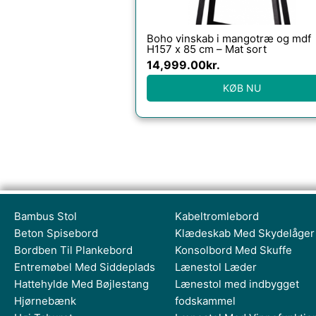
Boho vinskab i mangotræ og mdf
H157 x 85 cm – Mat sort
14,999.00
kr.
KØB NU
Bambus Stol
Kabeltromlebord
Beton Spisebord
Klædeskab Med Skydelåger
Bordben Til Plankebord
Konsolbord Med Skuffe
Entremøbel Med Siddeplads
Lænestol Læder
Hattehylde Med Bøjlestang
Lænestol med indbygget
Hjørnebænk
fodskammel