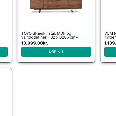
TOYO Skænk i stål, MDF og
VCM N
valnøddefinér H82 x B205 cm –
hylder
Sort/Valnød
13,999.00
kr.
1,139
KØB NU