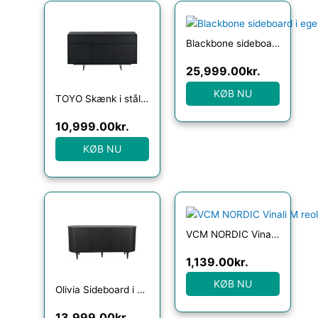
Blackbone sideboard i egetræ og stål B225 cm – Børstet sort/Antik messing
25,999.00
kr.
KØB NU
TOYO Skænk i stål, MDF og egetræsfinér H82 x B155 cm – Sort
10,999.00
kr.
KØB NU
VCM NORDIC Vinali M reol, m. 4 hylder – brun melamin og sort jern
1,139.00
kr.
KØB NU
Olivia Sideboard i egetræ og egetræsfinér B180 cm – Sort
13,999.00
kr.