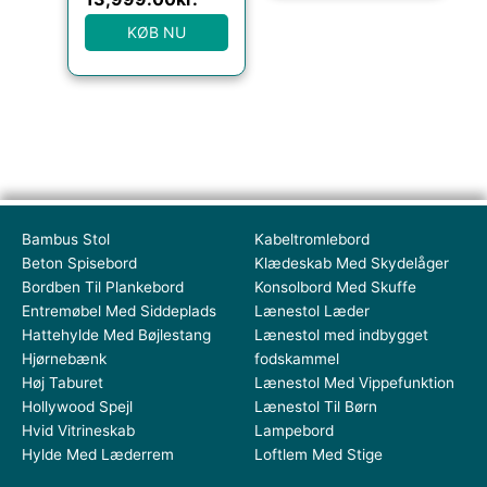
KØB NU
Bambus Stol
Kabeltromlebord
Beton Spisebord
Klædeskab Med Skydelåger
Bordben Til Plankebord
Konsolbord Med Skuffe
Entremøbel Med Siddeplads
Lænestol Læder
Hattehylde Med Bøjlestang
Lænestol med indbygget
Hjørnebænk
fodskammel
Høj Taburet
Lænestol Med Vippefunktion
Hollywood Spejl
Lænestol Til Børn
Hvid Vitrineskab
Lampebord
Hylde Med Læderrem
Loftlem Med Stige