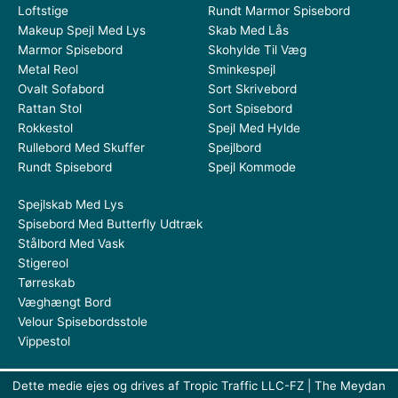
Loftstige
Rundt Marmor Spisebord
Makeup Spejl Med Lys
Skab Med Lås
Marmor Spisebord
Skohylde Til Væg
Metal Reol
Sminkespejl
Ovalt Sofabord
Sort Skrivebord
Rattan Stol
Sort Spisebord
Rokkestol
Spejl Med Hylde
Rullebord Med Skuffer
Spejlbord
Rundt Spisebord
Spejl Kommode
Spejlskab Med Lys
Spisebord Med Butterfly Udtræk
Stålbord Med Vask
Stigereol
Tørreskab
Væghængt Bord
Velour Spisebordsstole
Vippestol
Dette medie ejes og drives af Tropic Traffic LLC-FZ | The Meydan