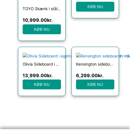
KØB NU
TOYO Skænk i stål, MDF og egetræsfinér H82 x B155 cm – Sort
10,999.00
kr.
KØB NU
Olivia Sideboard i egetræ og egetræsfinér B180 cm – Sort
Kensington sideboard i metal og egetræsfinér B180 cm – Sort/Hvidpigmenteret eg
13,999.00
kr.
6,299.00
kr.
KØB NU
KØB NU