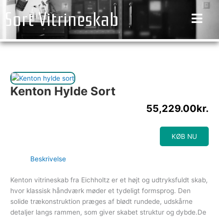
Gå
Sort Vitrineskab
til
indholdet
Kenton Hylde Sort
55,229.00
kr.
KØB NU
Beskrivelse
Kenton vitrineskab fra Eichholtz er et højt og udtryksfuldt skab,
hvor klassisk håndværk møder et tydeligt formsprog. Den
solide trækonstruktion præges af blødt rundede, udskårne
detaljer langs rammen, som giver skabet struktur og dybde.De