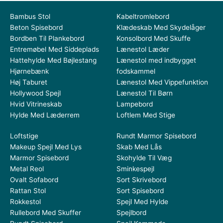
Bambus Stol
Kabeltromlebord
Beton Spisebord
Klædeskab Med Skydelåger
Bordben Til Plankebord
Konsolbord Med Skuffe
Entremøbel Med Siddeplads
Lænestol Læder
Hattehylde Med Bøjlestang
Lænestol med indbygget
Hjørnebænk
fodskammel
Høj Taburet
Lænestol Med Vippefunktion
Hollywood Spejl
Lænestol Til Børn
Hvid Vitrineskab
Lampebord
Hylde Med Læderrem
Loftlem Med Stige
Loftstige
Rundt Marmor Spisebord
Makeup Spejl Med Lys
Skab Med Lås
Marmor Spisebord
Skohylde Til Væg
Metal Reol
Sminkespejl
Ovalt Sofabord
Sort Skrivebord
Rattan Stol
Sort Spisebord
Rokkestol
Spejl Med Hylde
Rullebord Med Skuffer
Spejlbord