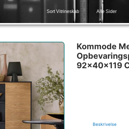
Sort Vitrineskab
Alle Sider
Kommode Me
Opbevaringsp
92x40x119 
Beskrivelse