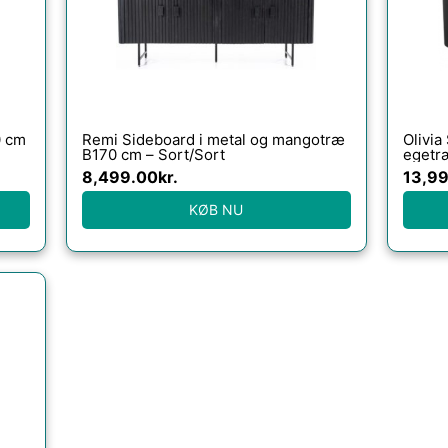
0 cm
Remi Sideboard i metal og mangotræ
Olivia
B170 cm – Sort/Sort
egetr
8,499.00
kr.
13,9
KØB NU