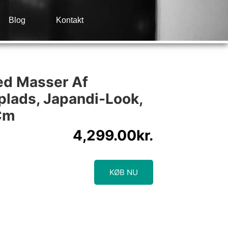
Blog
Kontakt
d Masser Af
lads, Japandi-Look,
Cm
4,299.00
kr.
KØB NU