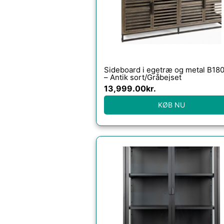
Sideboard i egetræ og metal B18
– Antik sort/Gråbejset
13,999.00
kr.
KØB NU