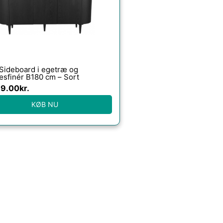
 Sideboard i egetræ og
æsfinér B180 cm – Sort
99.00
kr.
KØB NU