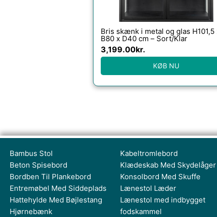
Bris skænk i metal og glas H101,5 
B80 x D40 cm – Sort/Klar
3,199.00
kr.
KØB NU
Bambus Stol
Kabeltromlebord
Beton Spisebord
Klædeskab Med Skydelåger
Bordben Til Plankebord
Konsolbord Med Skuffe
Entremøbel Med Siddeplads
Lænestol Læder
Hattehylde Med Bøjlestang
Lænestol med indbygget
Hjørnebænk
fodskammel