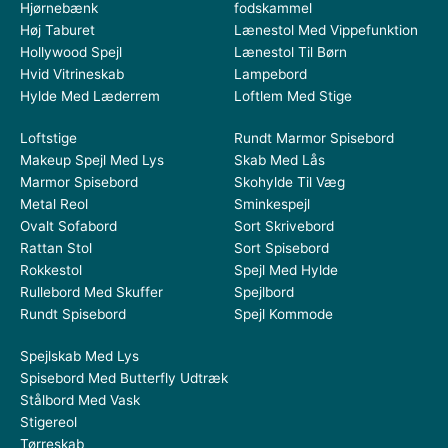
Hjørnebænk
fodskammel
Høj Taburet
Lænestol Med Vippefunktion
Hollywood Spejl
Lænestol Til Børn
Hvid Vitrineskab
Lampebord
Hylde Med Læderrem
Loftlem Med Stige
Loftstige
Rundt Marmor Spisebord
Makeup Spejl Med Lys
Skab Med Lås
Marmor Spisebord
Skohylde Til Væg
Metal Reol
Sminkespejl
Ovalt Sofabord
Sort Skrivebord
Rattan Stol
Sort Spisebord
Rokkestol
Spejl Med Hylde
Rullebord Med Skuffer
Spejlbord
Rundt Spisebord
Spejl Kommode
Spejlskab Med Lys
Spisebord Med Butterfly Udtræk
Stålbord Med Vask
Stigereol
Tørreskab