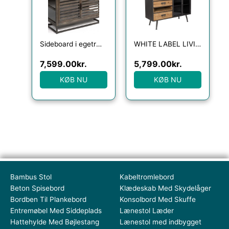
Sideboard i egetræ og metal B90 cm – Antik sort/Gråbejset
WHITE LABEL LIVING Damian skænk, m. 2 glaslåger, 2 skuffer, 2 rum, 1 hylde – brun grantræ/sort jern
7,599.00
kr.
5,799.00
kr.
KØB NU
KØB NU
Bambus Stol
Kabeltromlebord
Beton Spisebord
Klædeskab Med Skydelåger
Bordben Til Plankebord
Konsolbord Med Skuffe
Entremøbel Med Siddeplads
Lænestol Læder
Hattehylde Med Bøjlestang
Lænestol med indbygget