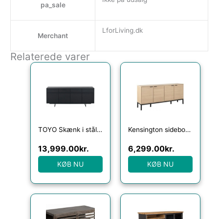
pa_sale
LforLiving.dk
Merchant
Relaterede varer
TOYO Skænk i stål, MDF og egetræsfinér H82 x B205 cm – Sort
Kensington sideboard i metal og egetræsfinér B180 cm – Sort/Hvidpigmenteret eg
13,999.00
kr.
6,299.00
kr.
KØB NU
KØB NU