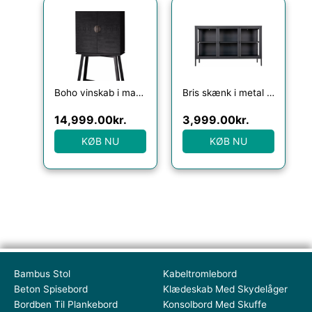
Boho vinskab i mangotræ og mdf H157 x 85 cm – Mat sort
Bris skænk i metal og glas H85 x B140 x D40 cm – Sort/Klar
14,999.00
kr.
3,999.00
kr.
KØB NU
KØB NU
Bambus Stol
Kabeltromlebord
Beton Spisebord
Klædeskab Med Skydelåger
Bordben Til Plankebord
Konsolbord Med Skuffe