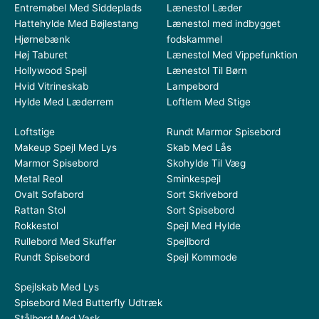
Entremøbel Med Siddeplads
Lænestol Læder
Hattehylde Med Bøjlestang
Lænestol med indbygget
Hjørnebænk
fodskammel
Høj Taburet
Lænestol Med Vippefunktion
Hollywood Spejl
Lænestol Til Børn
Hvid Vitrineskab
Lampebord
Hylde Med Læderrem
Loftlem Med Stige
Loftstige
Rundt Marmor Spisebord
Makeup Spejl Med Lys
Skab Med Lås
Marmor Spisebord
Skohylde Til Væg
Metal Reol
Sminkespejl
Ovalt Sofabord
Sort Skrivebord
Rattan Stol
Sort Spisebord
Rokkestol
Spejl Med Hylde
Rullebord Med Skuffer
Spejlbord
Rundt Spisebord
Spejl Kommode
Spejlskab Med Lys
Spisebord Med Butterfly Udtræk
Stålbord Med Vask