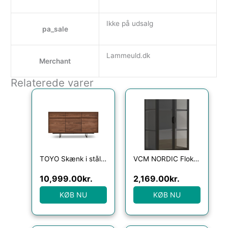
Ikke på udsalg
pa_sale
Lammeuld.dk
Merchant
Relaterede varer
TOYO Skænk i stål, MDF og valnøddefinér H82 x B155 cm – Sort/Valnød
VCM NORDIC Floka M vitrineskab, m. 2 låger og 2 hylder – glas og sort stål
10,999.00
kr.
2,169.00
kr.
KØB NU
KØB NU