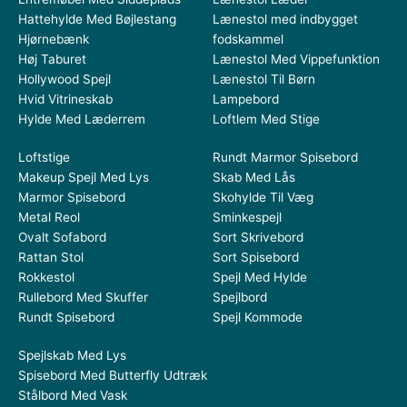
Hattehylde Med Bøjlestang
Lænestol med indbygget
Hjørnebænk
fodskammel
Høj Taburet
Lænestol Med Vippefunktion
Hollywood Spejl
Lænestol Til Børn
Hvid Vitrineskab
Lampebord
Hylde Med Læderrem
Loftlem Med Stige
Loftstige
Rundt Marmor Spisebord
Makeup Spejl Med Lys
Skab Med Lås
Marmor Spisebord
Skohylde Til Væg
Metal Reol
Sminkespejl
Ovalt Sofabord
Sort Skrivebord
Rattan Stol
Sort Spisebord
Rokkestol
Spejl Med Hylde
Rullebord Med Skuffer
Spejlbord
Rundt Spisebord
Spejl Kommode
Spejlskab Med Lys
Spisebord Med Butterfly Udtræk
Stålbord Med Vask