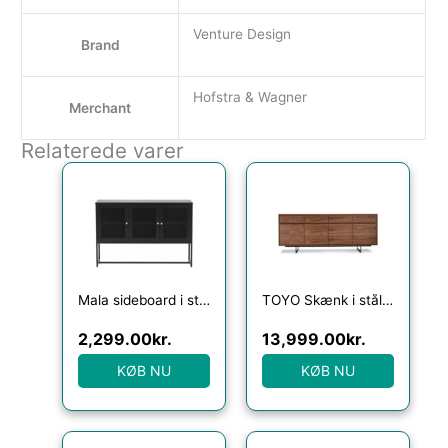
Venture Design
Brand
Hofstra & Wagner
Merchant
Relaterede varer
Mala sideboard i stål og glas H80 x B120 x D40 cm – Sort
TOYO Skænk i stål, MDF og valnøddefinér H82 x B205 cm – Sort/Valnød
2,299.00
kr.
13,999.00
kr.
KØB NU
KØB NU