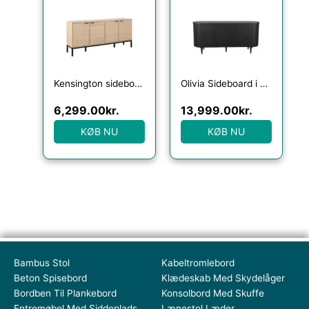
Kensington sideboard i metal og egetræsfinér B180 cm – Sort/Hvidpigmenteret eg
Olivia Sideboard i egetræ og egetræsfinér B180 cm – Sort
6,299.00
kr.
13,999.00
kr.
KØB NU
KØB NU
Bambus Stol
Kabeltromlebord
Beton Spisebord
Klædeskab Med Skydelåger
Bordben Til Plankebord
Konsolbord Med Skuffe
Entremøbel Med Siddeplads
Lænestol Læder