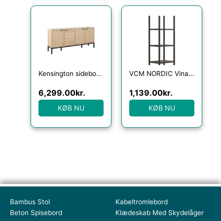
Kensington sideboard i metal og egetræsfinér B180 cm – Sort/Hvidpigmenteret eg
VCM NORDIC Vinali M reol, m. 4 hylder – brun melamin og sort jern
6,299.00
kr.
1,139.00
kr.
KØB NU
KØB NU
Bambus Stol
Kabeltromlebord
Beton Spisebord
Klædeskab Med Skydelåger