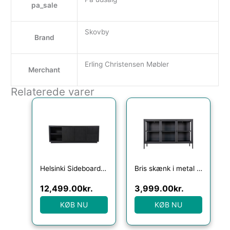
pa_sale
Skovby
Brand
Erling Christensen Møbler
Merchant
Relaterede varer
Helsinki Sideboard i egetræ B200 cm – Sort
Bris skænk i metal og glas H85 x B140 x D40 cm – Sort/Klar
12,499.00
kr.
3,999.00
kr.
KØB NU
KØB NU