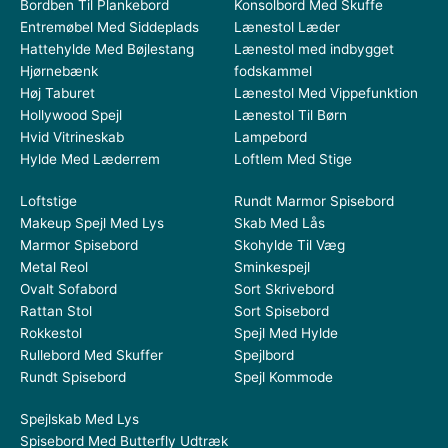
Bordben Til Plankebord
Konsolbord Med Skuffe
Entremøbel Med Siddeplads
Lænestol Læder
Hattehylde Med Bøjlestang
Lænestol med indbygget
Hjørnebænk
fodskammel
Høj Taburet
Lænestol Med Vippefunktion
Hollywood Spejl
Lænestol Til Børn
Hvid Vitrineskab
Lampebord
Hylde Med Læderrem
Loftlem Med Stige
Loftstige
Rundt Marmor Spisebord
Makeup Spejl Med Lys
Skab Med Lås
Marmor Spisebord
Skohylde Til Væg
Metal Reol
Sminkespejl
Ovalt Sofabord
Sort Skrivebord
Rattan Stol
Sort Spisebord
Rokkestol
Spejl Med Hylde
Rullebord Med Skuffer
Spejlbord
Rundt Spisebord
Spejl Kommode
Spejlskab Med Lys
Spisebord Med Butterfly Udtræk